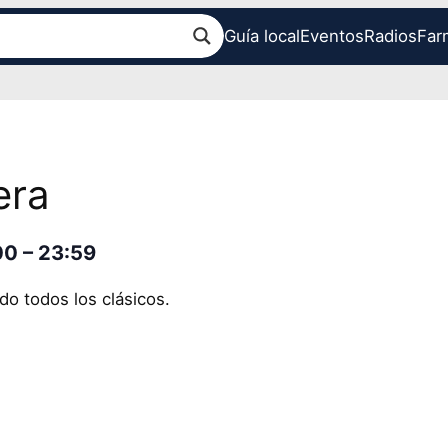
Guía local
Eventos
Radios
Far
era
00
–
23:59
o todos los clásicos.