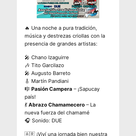
🔥 Una noche a pura tradición,
música y destrezas criollas con la
presencia de grandes artistas:
🎤 Chano Izaguirre
🎶 Tito Garcilazo
🎤 Augusto Barreto
🎸 Martín Pandiani
🎼
Pasión Campera
– ¡Sapucay
país!
💃
Abrazo Chamamecero
– La
nueva fuerza del chamamé
🎧 Sonido: DUE
🇦🇷 ¡Viví una jornada bien nuestra