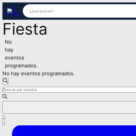
Fiesta
No
hay
eventos
programados.
No hay eventos programados.
Navegación
Buscar
Introduce
de
la
palabra
búsqueda
clave.
Navegación
Busca
Lista
y
de
Eventos