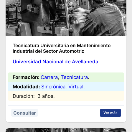
Tecnicatura Universitaria en Mantenimiento
Industrial del Sector Automotriz
Universidad Nacional de Avellaneda
.
Formación:
Carrera
, 
Tecnicatura
.
Modalidad:
Sincrónica
, 
Virtual
.
Duración:
3 años.
Consultar
Ver más