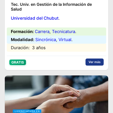
Tec. Univ. en Gestión de la Información de
Salud
Universidad del Chubut
.
Formación:
Carrera
, 
Tecnicatura
.
Modalidad:
Sincrónica
, 
Virtual
.
Duración:
3 años
Ver más
GRATIS