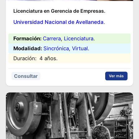
Licenciatura en Gerencia de Empresas.
Universidad Nacional de Avellaneda
.
Formación:
Carrera
, 
Licenciatura
.
Modalidad:
Sincrónica
, 
Virtual
.
Duración:
4 años.
Consultar
Ver más