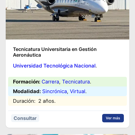
Tecnicatura Universitaria en Gestión
Aeronáutica
Universidad Tecnológica Nacional
.
Formación:
Carrera
, 
Tecnicatura
.
Modalidad:
Sincrónica
, 
Virtual
.
Duración:
2 años.
Consultar
Ver más