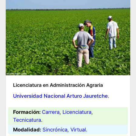
Licenciatura en Administración Agraria
Universidad Nacional Arturo Jauretche
.
Formación:
Carrera
, 
Licenciatura
, 
Tecnicatura
.
Modalidad:
Sincrónica
, 
Virtual
.