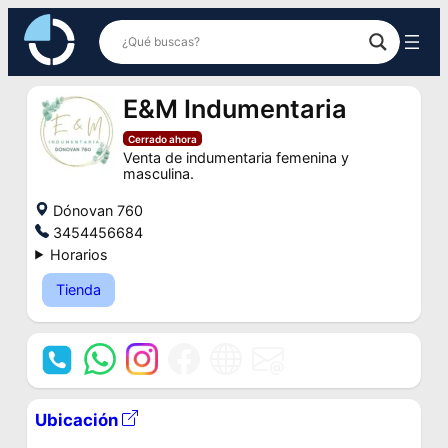
Saltar
al
contenido
E&M Indumentaria
Cerrado ahora
Venta de indumentaria femenina y
masculina.
Dónovan 760
3454456684
Horarios
Tienda
Ubicación