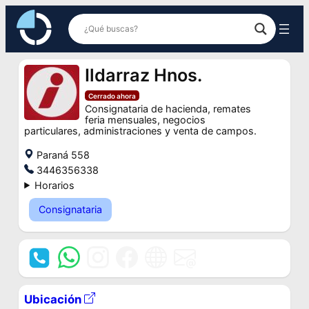
Saltar
al
contenido
Ildarraz Hnos.
Cerrado ahora
Consignataria de hacienda, remates
feria mensuales, negocios
particulares, administraciones y venta de campos.
Paraná 558
3446356338
Horarios
Consignataria
Ubicación