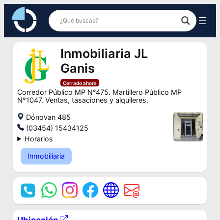
Saltar
al
contenido
Inmobiliaria JL
Ganis
Cerrado ahora
Corredor Público MP N°475. Martillero Público MP
N°1047. Ventas, tasaciones y alquileres.
Dónovan 485
(03454) 15434125
Horarios
Inmobiliaria