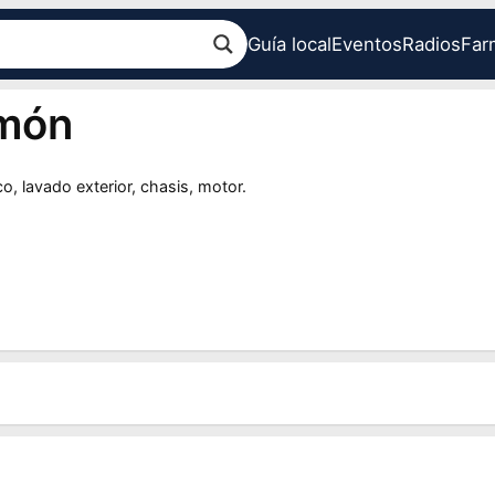
Guía local
Eventos
Radios
Far
amón
co, lavado exterior, chasis, motor.