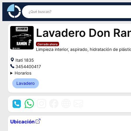
Saltar
al
contenido
Lavadero Don R
Cerrado ahora
Limpieza interior, aspirado, hidratación de plásti
Itatí 1835
3454400417
Horarios
Lavadero
Ubicación