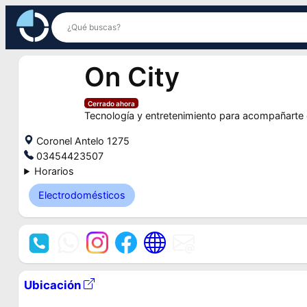
Saltar
al
contenido
On City
Cerrado ahora
Tecnología y entretenimiento para acompañarte
Coronel Antelo 1275
03454423507
Horarios
Electrodomésticos
Ubicación