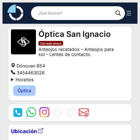
Saltar
al
contenido
Óptica San Ignacio
Cerrado ahora
Anteojos recetados – Anteojos para
sol – Lentes de contacto.
Dónovan 854
3454463026
Horarios
Óptica
Ubicación