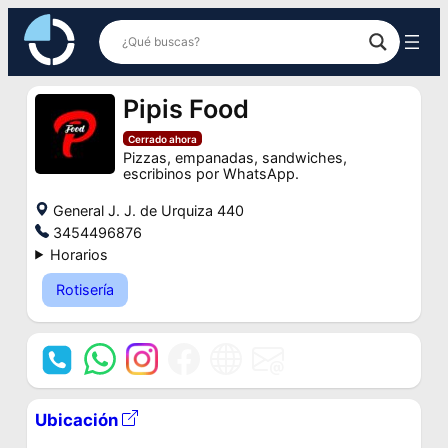
Saltar
al
contenido
Pipis Food
Cerrado ahora
Pizzas, empanadas, sandwiches,
escribinos por WhatsApp.
General J. J. de Urquiza 440
3454496876
Horarios
Rotisería
Ubicación