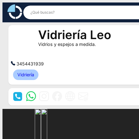
Saltar
al
contenido
Vidriería Leo
Vidrios y espejos a medida.
3454431939
Vidriería