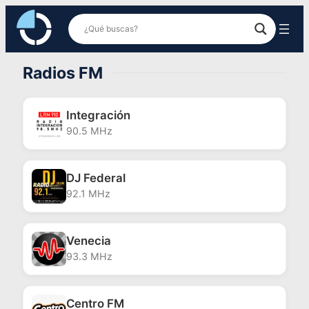
Saltar
al
contenido
Radios FM
Integración
90.5 MHz
DJ Federal
92.1 MHz
Venecia
93.3 MHz
Centro FM