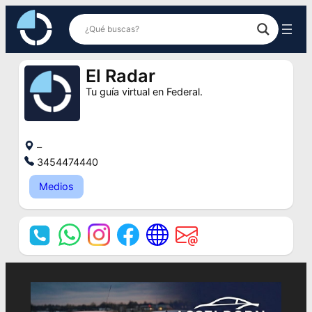
Saltar
al
contenido
El Radar
Tu guía virtual en Federal.
–
3454474440
Medios