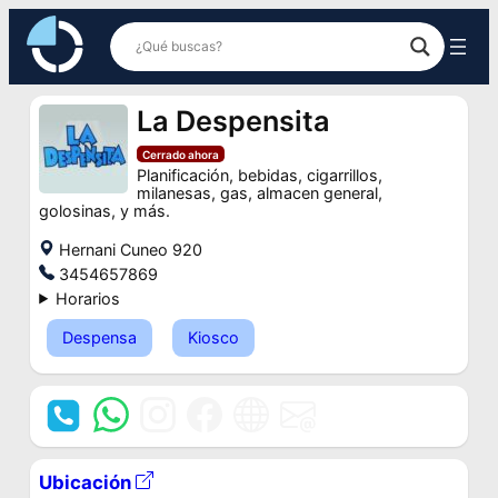
Saltar
al
contenido
La Despensita
Cerrado ahora
Planificación, bebidas, cigarrillos,
milanesas, gas, almacen general,
golosinas, y más.
Hernani Cuneo 920
3454657869
Horarios
Despensa
Kiosco
Ubicación