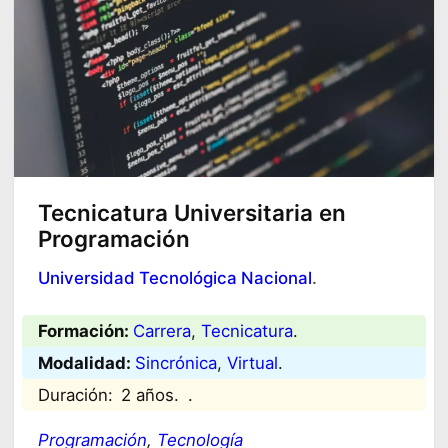
Tecnicatura Universitaria en
Programación
Universidad Tecnológica Nacional
.
Formación:
Carrera
, 
Tecnicatura
.
Modalidad:
Sincrónica
, 
Virtual
.
Duración:
2 años.
.
Programación
, 
Tecnología